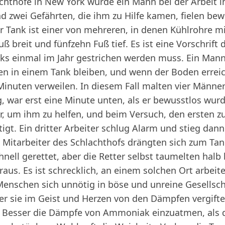
chthöfe in New York wurde ein Mann bei der Arbeit i
 zwei Gefährten, die ihm zu Hilfe kamen, fielen bew
 Tank ist einer von mehreren, in denen Kühlrohre m
Fuß breit und fünfzehn Fuß tief. Es ist eine Vorschrif
anks einmal im Jahr gestrichen werden muss. Ein Ma
ten in einem Tank bleiben, und wenn der Boden erreich
 Minuten verweilen. In diesem Fall malten vier Männe
, war erst eine Minute unten, als er bewusstlos wurd
er, um ihm zu helfen, und beim Versuch, den ersten z
gt. Ein dritter Arbeiter schlug Alarm und stieg dan
 Mitarbeiter des Schlachthofs drängten sich zum Tan
hnell gerettet, aber die Retter selbst taumelten ha
us. Es ist schrecklich, an einem solchen Ort arbeite
Menschen sich unnötig in böse und unreine Gesellsc
 der sie im Geist und Herzen von den Dämpfen vergift
Besser die Dämpfe von Ammoniak einzuatmen, als d