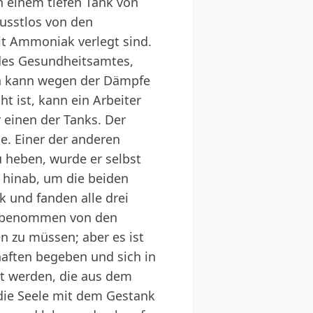
n einem tiefen Tank von
usstlos von den
it Ammoniak verlegt sind.
t des Gesundheitsamtes,
nn kann wegen der Dämpfe
t ist, kann ein Arbeiter
r einen der Tanks. Der
e. Einer der anderen
u heben, wurde er selbst
n hinab, um die beiden
k und fanden alle drei
lb benommen von den
n zu müssen; aber es ist
haften begeben und sich in
et werden, die aus dem
ie Seele mit dem Gestank