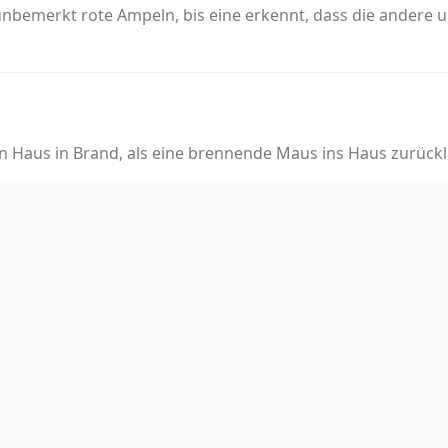
nbemerkt rote Ampeln, bis eine erkennt, dass die andere u
in Haus in Brand, als eine brennende Maus ins Haus zurückl
mlosen Hund, um zu verhindern, dass Kunden über ihn stolp
t Menschen in die Hölle schicken?
ien wird humorvoll betrachtet, bis ein echtes Szenario ein