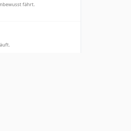
nbewusst fährt.
äuft.
ern.
tritt und es um Leben und Tod