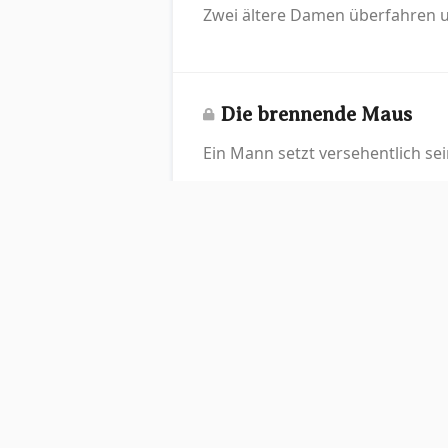
Zwei ältere Damen überfahren u
Die brennende Maus
Ein Mann setzt versehentlich se
Vorsicht vor dem Hund
Ein Schild warnt vor einem har
Würde ein liebender Got
Ein Buch über Überlebensstrateg