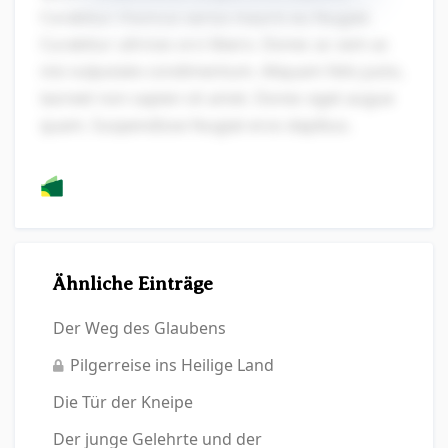
Curabitur rhoncus varius mauris eu feugiat.
Curabitur ultrices orci libero. Donec ac sem ac
nisi vulputate condimentum. Aliquam felis justo,
laoreet non sapien sit amet. Donec eget augue
quam. Suspendisse feugiat eros dapibus.
Ähnliche Einträge
Der Weg des Glaubens
Pilgerreise ins Heilige Land
Die Tür der Kneipe
Der junge Gelehrte und der