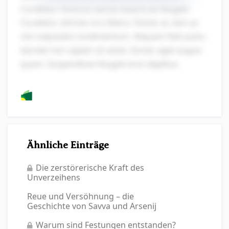
Curabitur rhoncus varius mauris eu feugiat.
Curabitur ultrices orci libero. Donec ac sem ac
nisi vulputate condimentum. Aliquam felis justo,
laoreet non sapien sit amet. Donec eget augue
quam. Suspendisse feugiat eros dapibus.
Ähnliche Einträge
Die zerstörerische Kraft des
Unverzeihens
Reue und Versöhnung – die
Geschichte von Savva und Arsenij
Warum sind Festungen entstanden?