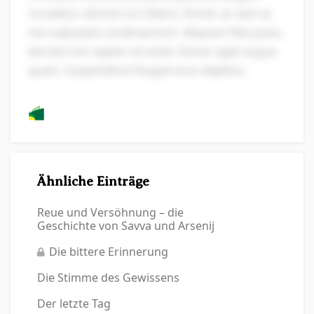
Curabitur ultrices orci libero. Donec ac sem ac
nisi vulputate condimentum. Aliquam felis justo,
laoreet non sapien sit amet. Donec eget augue
quam. Suspendisse feugiat eros dapibus.
Ähnliche Einträge
Reue und Versöhnung – die
Geschichte von Savva und Arsenij
Die bittere Erinnerung
Die Stimme des Gewissens
Der letzte Tag