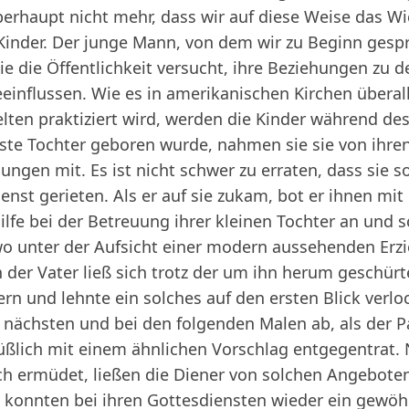
erhaupt nicht mehr, dass wir auf diese Weise das Wi
e Kinder. Der junge Mann, von dem wir zu Beginn gesp
e die Öffentlichkeit versucht, ihre Beziehungen zu 
einflussen. Wie es in amerikanischen Kirchen überall
elten praktiziert wird, werden die Kinder während de
erste Tochter geboren wurde, nahmen sie sie von ihr
ngen mit. Es ist nicht schwer zu erraten, dass sie so
enst gerieten. Als er auf sie zukam, bot er ihnen mi
ilfe bei der Betreuung ihrer kleinen Tochter an und sc
o unter der Aufsicht einer modern aussehenden Erzi
h der Vater ließ sich trotz der um ihn herum geschür
rn und lehnte ein solches auf den ersten Blick verl
m nächsten und bei den folgenden Malen ab, als der P
üßlich mit einem ähnlichen Vorschlag entgegentrat. N
h ermüdet, ließen die Diener von solchen Angeboten
 konnten bei ihren Gottesdiensten wieder ein gewöh