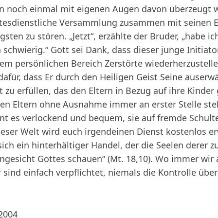
n noch einmal mit eigenen Augen davon überzeugt w
ottesdienstliche Versammlung zusammen mit seinen E
ten zu stören. „Jetzt“, erzählte der Bruder, „habe ic
schwierig.“ Gott sei Dank, dass dieser junge Initiat
nem persönlichen Bereich Zerstörte wiederherzustelle
 dafür, dass Er durch den Heiligen Geist Seine auserw
 zu erfüllen, das den Eltern in Bezug auf ihre Kinde
len Eltern ohne Ausnahme immer an erster Stelle ste
eint es verlockend und bequem, sie auf fremde Schul
eser Welt wird euch irgendeinen Dienst kostenlos e
ich ein hinterhältiger Handel, der die Seelen derer 
 Angesicht Gottes schauen“ (Mt. 18,10). Wo immer wir
 sind einfach verpflichtet, niemals die Kontrolle übe
 2004