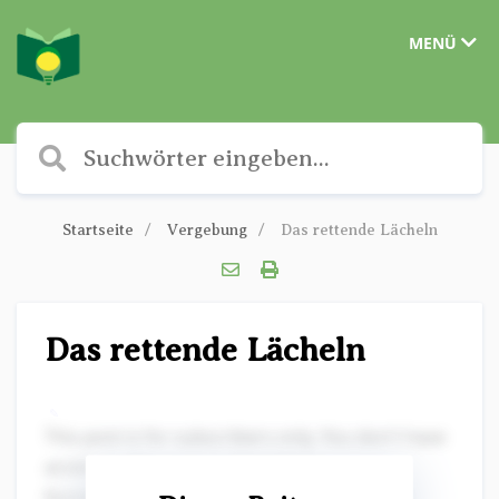
MENÜ
Startseite
Vergebung
Das rettende Lächeln
Das rettende Lächeln
✎
This post is for subscribers only. You don't have
access to this post on Christliche
Kurzgeschichten at the moment, but if you