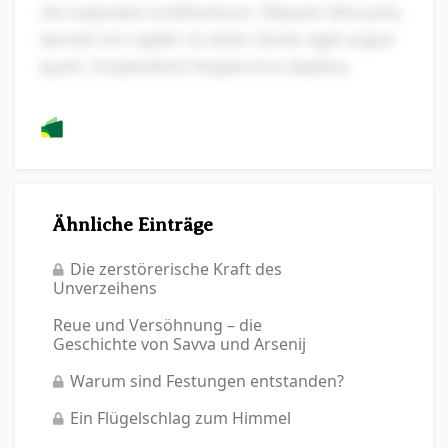
nisi vulputate condimentum. Aliquam felis justo,
laoreet non sapien sit amet. Donec eget augue
quam. Suspendisse feugiat eros dapibus.
Ähnliche Einträge
Die zerstörerische Kraft des
Unverzeihens
Reue und Versöhnung – die
Geschichte von Savva und Arsenij
Warum sind Festungen entstanden?
Ein Flügelschlag zum Himmel