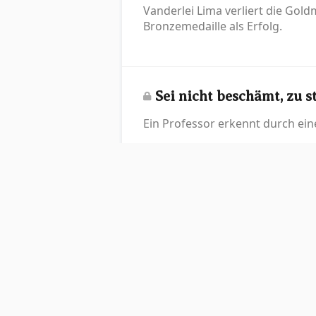
Vanderlei Lima verliert die Gold
Bronzemedaille als Erfolg.
Sei nicht beschämt, zu s
Ein Professor erkennt durch ein
Die Kraft eines Briefma
Ein Briefmarkenbild von Armstr
Wilma Rudolphs Weg zu