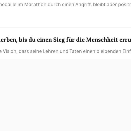
medaille im Marathon durch einen Angriff, bleibt aber positi
terben, bis du einen Sieg für die Menschheit err
e Vision, dass seine Lehren und Taten einen bleibenden Einf
rkenbildes
ongs Mondlandung ermutigt Kriegsgefangene und erinnert 
m Gold