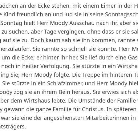
Mädchen an der Ecke stehen, mit einem Eimer in der H
ne Kind freundlich an und lud sie in seine Sonntagssch
nntag hielt Herr Moody Ausschau nach ihr, aber sie
r zu suchen, aber Tage vergingen, ohne dass er sie s
g auf sie zu. Doch kaum sah sie ihn kommen, rannte s
herzulaufen. Sie rannte so schnell sie konnte. Herr M
um die Ecke; er hinter ihr her. Sie lief durch eine Ga
och in heißer Verfolgung. Sie stürzte in ein Wirtshau
ing Sie; Herr Moody folgte. Die Treppe im hinteren T
Sie stürzte in ein Schlafzimmer, und Herr Moody hielt
oody zog sie an ihrem Bein heraus. Sie erwies sich a
 über dem Wirtshaus lebte. Die Umstände der Familie 
gewann die ganze Familie für Christus. In späteren J
war sie eine der angesehensten Mitarbeiterinnen in 
tsträgers.