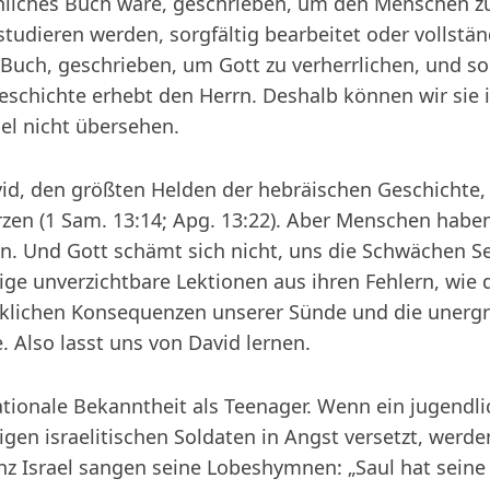
liches Buch wäre, geschrieben, um den Menschen zu 
 studieren werden, sorgfältig bearbeitet oder vollstä
es Buch, geschrieben, um Gott zu verherrlichen, und s
schichte erhebt den Herrn. Deshalb können wir sie
el nicht übersehen.
avid, den größten Helden der hebräischen Geschichte
en (1 Sam. 13:14; Apg. 13:22). Aber Menschen habe
. Und Gott schämt sich nicht, uns die Schwächen Se
nige unverzichtbare Lektionen aus ihren Fehlern, wie d
cklichen Konsequenzen unserer Sünde und die unergr
 Also lasst uns von David lernen.
tionale Bekanntheit als Teenager. Wenn ein jugendli
gen israelitischen Soldaten in Angst versetzt, werde
z Israel sangen seine Lobeshymnen: „Saul hat seine