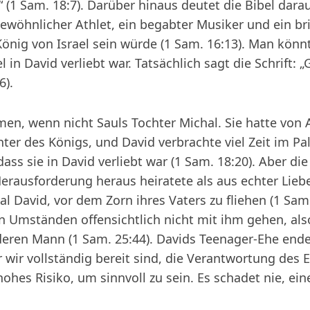
(1 Sam. 18:7). Darüber hinaus deutet die Bibel darau
wöhnlicher Athlet, ein begabter Musiker und ein bril
König von Israel sein würde (1 Sam. 16:13). Man könn
in David verliebt war. Tatsächlich sagt die Schrift: „
6).
en, wenn nicht Sauls Tochter Michal. Sie hatte von A
chter des Königs, und David verbrachte viel Zeit im P
ss sie in David verliebt war (1 Sam. 18:20). Aber die 
erausforderung heraus heiratete als aus echter Liebe
al David, vor dem Zorn ihres Vaters zu fliehen (1 Sam
 Umständen offensichtlich nicht mit ihm gehen, also
eren Mann (1 Sam. 25:44). Davids Teenager-Ehe endet
r wir vollständig bereit sind, die Verantwortung de
ohes Risiko, um sinnvoll zu sein. Es schadet nie, ei