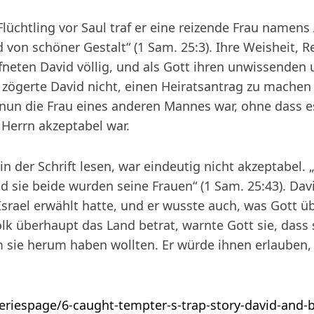
lüchtling vor Saul traf er eine reizende Frau namens A
 von schöner Gestalt“ (1 Sam. 25:3). Ihre Weisheit, R
neten David völlig, und als Gott ihren unwissenden
zögerte David nicht, einen Heiratsantrag zu machen (
nun die Frau eines anderen Mannes war, ohne dass e
 Herrn akzeptabel war.
in der Schrift lesen, war eindeutig nicht akzeptabel
 sie beide wurden seine Frauen“ (1 Sam. 25:43). Dav
rael erwählt hatte, und er wusste auch, was Gott üb
lk überhaupt das Land betrat, warnte Gott sie, dass 
 sie herum haben wollten. Er würde ihnen erlauben, 
/seriespage/6-caught-tempter-s-trap-story-david-and