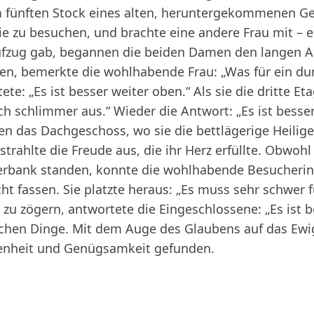
ünften Stock eines alten, heruntergekommenen Ge
sie zu besuchen, und brachte eine andere Frau mit –
fzug gab, begannen die beiden Damen den langen Au
ten, bemerkte die wohlhabende Frau: „Was für ein d
ete: „Es ist besser weiter oben.“ Als sie die dritte E
ch schlimmer aus.“ Wieder die Antwort: „Es ist besser
en das Dachgeschoss, wo sie die bettlägerige Heilige
strahlte die Freude aus, die ihr Herz erfüllte. Obwo
erbank standen, konnte die wohlhabende Besucherin
ht fassen. Sie platzte heraus: „Es muss sehr schwer fü
u zögern, antwortete die Eingeschlossene: „Es ist be
lichen Dinge. Mit dem Auge des Glaubens auf das Ewig
enheit und Genügsamkeit gefunden.