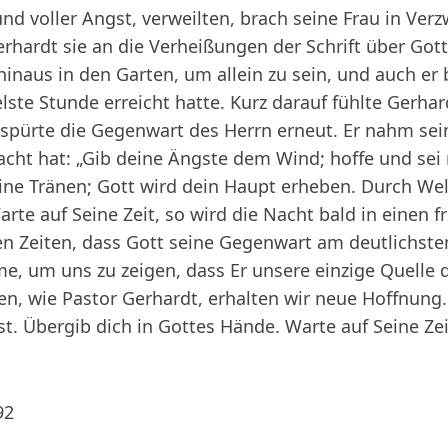
d voller Angst, verweilten, brach seine Frau in Ver
Gerhardt sie an die Verheißungen der Schrift über Go
naus in den Garten, um allein zu sein, und auch er b
elste Stunde erreicht hatte. Kurz darauf fühlte Gerhar
ürte die Gegenwart des Herrn erneut. Er nahm seine
racht hat: „Gib deine Ängste dem Wind; hoffe und sei 
eine Tränen; Gott wird dein Haupt erheben. Durch W
rte auf Seine Zeit, so wird die Nacht bald in einen f
en Zeiten, dass Gott seine Gegenwart am deutlichsten
e, um uns zu zeigen, dass Er unsere einzige Quelle d
n, wie Pastor Gerhardt, erhalten wir neue Hoffnung.
. Übergib dich in Gottes Hände. Warte auf Seine Zeit.
92