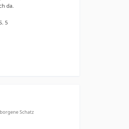
ch da.
S. 5
rborgene Schatz