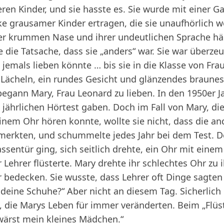
deren Kinder, und sie hasste es. Sie wurde mit einer
ke grausamer Kinder ertragen, die sie unaufhörlich w
rer krummen Nase und ihrer undeutlichen Sprache hän
 die Tatsache, dass sie „anders“ war. Sie war überze
e jemals lieben könnte … bis sie in die Klasse von Fr
Lächeln, ein rundes Gesicht und glänzendes braunes 
begann Mary, Frau Leonard zu lieben. In den 1950er J
 jährlichen Hörtest gaben. Doch im Fall von Mary, di
em Ohr hören konnte, wollte sie nicht, dass die an
merkten, und schummelte jedes Jahr bei dem Test. De
lassentür ging, sich seitlich drehte, ein Ohr mit eine
 Lehrer flüsterte. Mary drehte ihr schlechtes Ohr zu i
r bedecken. Sie wusste, dass Lehrer oft Dinge sagten
deine Schuhe?“ Aber nicht an diesem Tag. Sicherlich 
 die Marys Leben für immer veränderten. Beim „Flüst
wärst mein kleines Mädchen.“