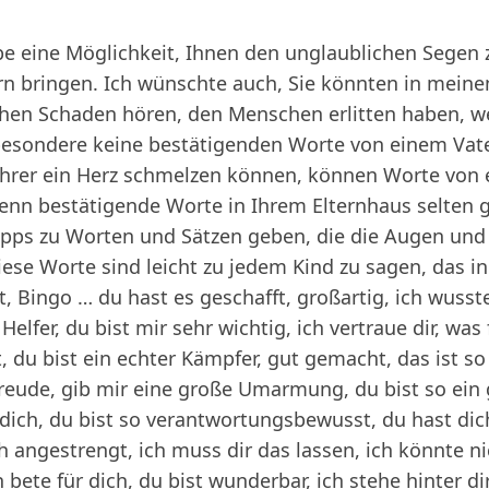
be eine Möglichkeit, Ihnen den unglaublichen Segen 
n bringen. Ich wünschte auch, Sie könnten in meine
chen Schaden hören, den Menschen erlitten haben, we
besondere keine bestätigenden Worte von einem Vat
ehrer ein Herz schmelzen können, können Worte von
n bestätigende Worte in Ihrem Elternhaus selten 
ipps zu Worten und Sätzen geben, die die Augen und
ese Worte sind leicht zu jedem Kind zu sagen, das in I
t, Bingo … du hast es geschafft, großartig, ich wusst
Helfer, du bist mir sehr wichtig, ich vertraue dir, was 
 du bist ein echter Kämpfer, gut gemacht, das ist so
reude, gib mir eine große Umarmung, du bist so ein 
dich, du bist so verantwortungsbewusst, du hast dich
h angestrengt, ich muss dir das lassen, ich könnte nic
 bete für dich, du bist wunderbar, ich stehe hinter dir