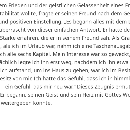
em Frieden und der geistlichen Gelassenheit eines F
tabilität wollte, fragte er seinen Freund nach dem G
nd positiven Einstellung. „Es begann alles mit dem L
berrascht von dieser einfachen Antwort. Er hatte de
Stärke erfahren, die er in seinem Freund sah. Als Gray
, als ich im Urlaub war, nahm ich eine Taschenausga
ch alle sechs Kapitel. Mein Interesse war so geweck
sächlich legte ich ihn erst weg, nachdem ich ihn etw
ls ich aufstand, um ins Haus zu gehen, war ich im Besi
esitz von mir. Ich hatte das Gefühl, dass ich in himm
 ein Gefühl, das mir neu war.“ Dieses Zeugnis ermuti
. Er begann, seinen Geist und sein Herz mit Gottes Wor
e weitergeben konnte.