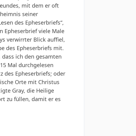
reundes, mit dem er oft
eheimnis seiner
esen des Epheserbriefs“,
n Epheserbrief viele Male
s verwirrter Blick auffiel,
be des Epheserbriefs mit.
t, dass ich den gesamten
a 15 Mal durchgelesen
tz des Epheserbriefs; oder
lische Orte mit Christus
gte Gray, die Heilige
t zu füllen, damit er es