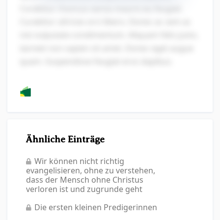
Curabitur rhoncus varius mauris eu feugiat.
Curabitur ultrices orci libero. Donec ac sem ac
nisi vulputate condimentum. Aliquam felis justo,
laoreet non sapien sit amet. Donec eget augue
quam. Suspendisse feugiat eros dapibus.
Ähnliche Einträge
Wir können nicht richtig
evangelisieren, ohne zu verstehen,
dass der Mensch ohne Christus
verloren ist und zugrunde geht
Die ersten kleinen Predigerinnen