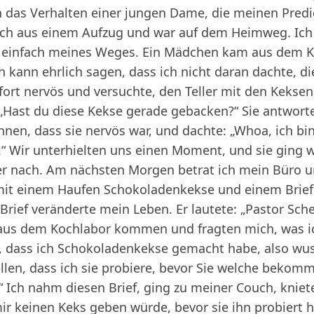
 das Verhalten einer jungen Dame, die meinen Predig
ch aus einem Aufzug und war auf dem Heimweg. Ich 
 einfach meines Weges. Ein Mädchen kam aus dem K
ch kann ehrlich sagen, dass ich nicht daran dachte, di
fort nervös und versuchte, den Teller mit den Kekse
 „Hast du diese Kekse gerade gebacken?“ Sie antwortet
ennen, dass sie nervös war, und dachte: „Whoa, ich b
ch.“ Wir unterhielten uns einen Moment, und sie ging 
er nach. Am nächsten Morgen betrat ich mein Büro u
it einem Haufen Schokoladenkekse und einem Brief.
 Brief veränderte mein Leben. Er lautete: „Pastor Sch
aus dem Kochlabor kommen und fragten mich, was i
, dass ich Schokoladenkekse gemacht habe, also wuss
ellen, dass ich sie probiere, bevor Sie welche beko
e.“ Ich nahm diesen Brief, ging zu meiner Couch, kniet
r keinen Keks geben würde, bevor sie ihn probiert 