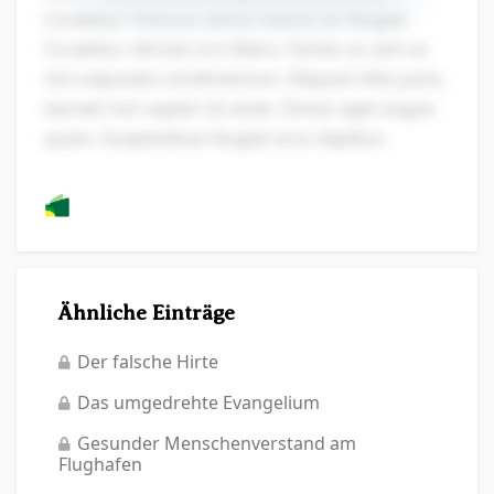
Curabitur rhoncus varius mauris eu feugiat.
Curabitur ultrices orci libero. Donec ac sem ac
nisi vulputate condimentum. Aliquam felis justo,
laoreet non sapien sit amet. Donec eget augue
quam. Suspendisse feugiat eros dapibus.
Ähnliche Einträge
Der falsche Hirte
Das umgedrehte Evangelium
Gesunder Menschenverstand am
Flughafen