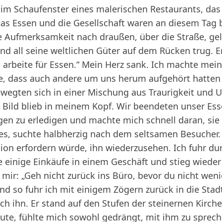
im Schaufenster eines malerischen Restaurants, das 
Das Essen und die Gesellschaft waren an diesem Tag
 Aufmerksamkeit nach draußen, über die Straße, gel
end all seine weltlichen Güter auf dem Rücken trug. E
h arbeite für Essen.“ Mein Herz sank. Ich machte mei
 dass auch andere um uns herum aufgehört hatten z
ewegten sich in einer Mischung aus Traurigkeit und 
in Bild blieb in meinem Kopf. Wir beendeten unser Es
en zu erledigen und machte mich schnell daran, sie 
zes, suchte halbherzig nach dem seltsamen Besucher. 
ion erfordern würde, ihn wiederzusehen. Ich fuhr du
 einige Einkäufe in einem Geschäft und stieg wieder 
u mir: „Geh nicht zurück ins Büro, bevor du nicht we
nd so fuhr ich mit einigem Zögern zurück in die Stadt.
 ich ihn. Er stand auf den Stufen der steinernen Kirc
aute, fühlte mich sowohl gedrängt, mit ihm zu sprech