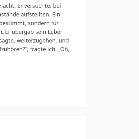
acht. Er versuchte, bei
tände aufstellten. Ein
t bestimmt, sondern für
r. Er übergab sein Leben
r sagte, weiterzugehen, und
zuhören?“, fragte ich. „Oh,