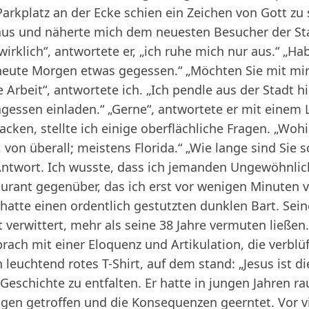
Parkplatz an der Ecke schien ein Zeichen von Gott zu
g aus und näherte mich dem neuesten Besucher der St
 wirklich“, antwortete er, „ich ruhe mich nur aus.“ „H
heute Morgen etwas gegessen.“ „Möchten Sie mit mir
e Arbeit“, antwortete ich. „Ich pendle aus der Stadt hi
gessen einladen.“ „Gerne“, antwortete er mit einem 
cken, stellte ich einige oberflächliche Fragen. „Wohin
von überall; meistens Florida.“ „Wie lange sind Sie 
 Antwort. Ich wusste, dass ich jemanden Ungewöhnlic
urant gegenüber, das ich erst vor wenigen Minuten v
 hatte einen ordentlich gestutzten dunklen Bart. Sein
t verwittert, mehr als seine 38 Jahre vermuten ließe
prach mit einer Eloquenz und Artikulation, die verblü
n leuchtend rotes T-Shirt, auf dem stand: „Jesus ist d
eschichte zu entfalten. Er hatte in jungen Jahren rau
ngen getroffen und die Konsequenzen geerntet. Vor v