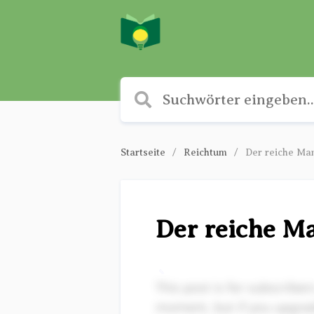
Startseite
Reichtum
Der reiche Man
Der reiche M
✎
This post is for subscriber
moment, but if you upgrade