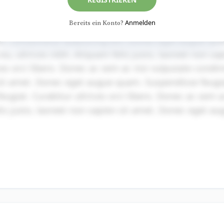
Anmelden
Bereits ein Konto?
t, consectetur adipiscing elit. Donec eget augue qu
eu, ultrices nibh. Aliquam felis justo, laoreet non sa
ices orci libero. Donec ac sem ac nisi vulputate cond
 sit amet. Donec eget augue quam. Suspendisse feugia
ugiat. Curabitur ultrices orci libero. Donec ac sem a
s justo, laoreet non sapien sit amet. Donec eget a