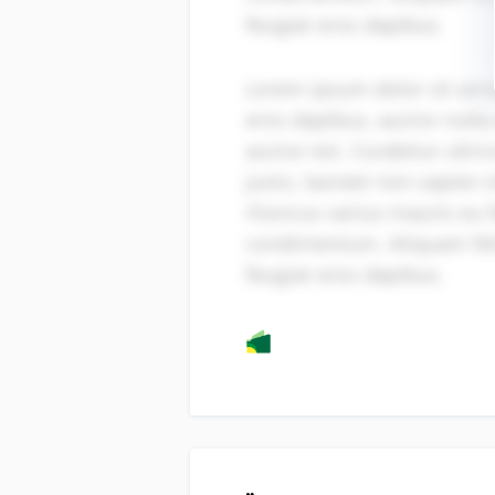
feugiat eros dapibus.
Lorem ipsum dolor sit ame
eros dapibus, auctor nulla 
auctor est. Curabitur ultr
justo, laoreet non sapien
rhoncus varius mauris eu fe
condimentum. Aliquam feli
feugiat eros dapibus.