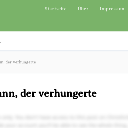
Startseite
Über
Impressum
n, der verhungerte
ann, der verhungerte
s only. You don't have access to this post on Christli
 your account you'll be able to see the whole thing, 