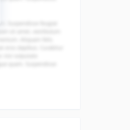
am. Suspendisse feugiat
pien sit amet, vestibulum
imentum. Aliquam felis
t eros dapibus. Curabitur
c nisi vulputate
ugue quam. Suspendisse