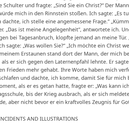
Schulter und fragte: „Sind Sie ein Christ?“ Der Mann 
würde mich in den Rinnstein stoßen. Ich sagte: „Es tu
ich dachte, ich stelle eine angemessene Frage.“ „Küm
er. „Das ist meine Angelegenheit“, antwortete ich. U
en bei Tagesanbruch, klopfte jemand an meine Tür. „W
h sagte: „Was wollen Sie?“ „Ich möchte ein Christ we
u meinem Erstaunen stand dort der Mann, der mich be
ls er sich gegen den Laternenpfahl lehnte. Er sagte: 
nen Frieden mehr gehabt. Ihre Worte haben mich verf
 schlafen und dachte, ich komme, damit Sie für mich
ment, als er es getan hatte, fragte er: „Was kann ich 
agsschule, bis der Krieg ausbrach, als er sich meldete
, aber nicht bevor er ein kraftvolles Zeugnis für Go
 INCIDENTS AND ILLUSTRATIONS