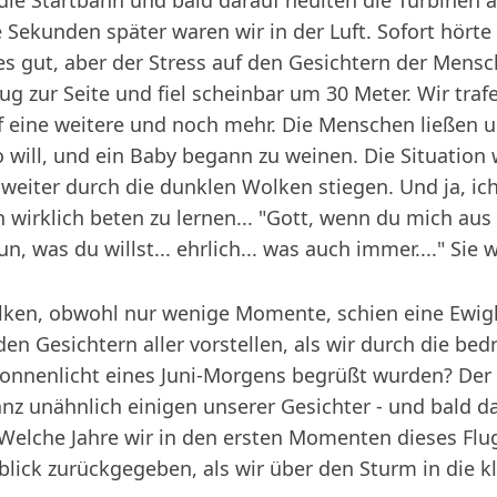
f die Startbahn und bald darauf heulten die Turbinen a
Sekunden später waren wir in der Luft. Sofort hörte 
alles gut, aber der Stress auf den Gesichtern der Men
ug zur Seite und fiel scheinbar um 30 Meter. Wir traf
f eine weitere und noch mehr. Die Menschen ließen un
o will, und ein Baby begann zu weinen. Die Situation
 weiter durch die dunklen Wolken stiegen. Und ja, ic
irklich beten zu lernen... "Gott, wenn du mich aus 
n, was du willst... ehrlich... was auch immer...." Sie 
lken, obwohl nur wenige Momente, schien eine Ewigk
 den Gesichtern aller vorstellen, als wir durch die b
Sonnenlicht eines Juni-Morgens begrüßt wurden? Der
anz unähnlich einigen unserer Gesichter - und bald d
 Welche Jahre wir in den ersten Momenten dieses Flug
ick zurückgegeben, als wir über den Sturm in die kla