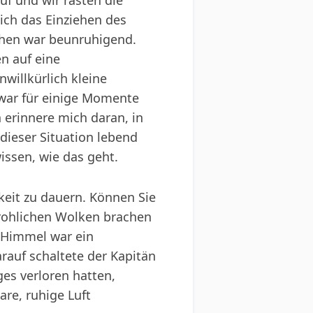
uf und wir rasten die
ich das Einziehen des
schen war beunruhigend.
en auf eine
willkürlich kleine
 war für einige Momente
h erinnere mich daran, in
dieser Situation lebend
wissen, wie das geht.
eit zu dauern. Können Sie
edrohlichen Wolken brachen
 Himmel war ein
arauf schaltete der Kapitän
es verloren hatten,
re, ruhige Luft