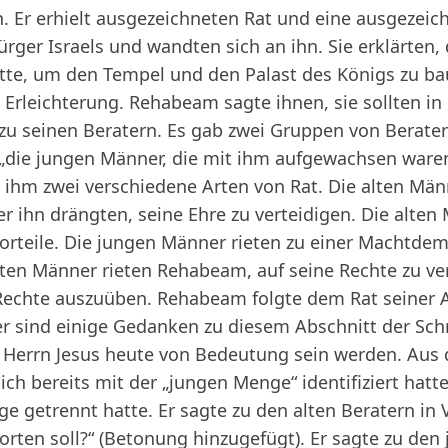
 Er erhielt ausgezeichneten Rat und eine ausgezeich
ger Israels und wandten sich an ihn. Sie erklärten, d
tte, um den Tempel und den Palast des Königs zu ba
Erleichterung. Rehabeam sagte ihnen, sie sollten in
 seinen Beratern. Es gab zwei Gruppen von Beratern
 „die jungen Männer, die mit ihm aufgewachsen ware
ihm zwei verschiedene Arten von Rat. Die alten Män
 ihn drängten, seine Ehre zu verteidigen. Die alten
 Vorteile. Die jungen Männer rieten zu einer Machtdem
 alten Männer rieten Rehabeam, auf seine Rechte zu ve
 Rechte auszuüben. Rehabeam folgte dem Rat seiner 
r sind einige Gedanken zu diesem Abschnitt der Schrif
n Herrn Jesus heute von Bedeutung sein werden. Aus 
ch bereits mit der „jungen Menge“ identifiziert hatt
 getrennt hatte. Er sagte zu den alten Beratern in Ve
orten soll?“ (Betonung hinzugefügt). Er sagte zu den