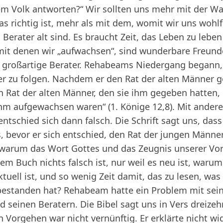
sem Volk antworten?“ Wir sollten uns mehr mit der Wah
s richtig ist, mehr als mit dem, womit wir uns wohlf
Berater alt sind. Es braucht Zeit, das Leben zu leb
mit denen wir „aufwachsen“, sind wunderbare Freunde
en großartige Berater. Rehabeams Niedergang begann, 
 zu folgen. Nachdem er den Rat der alten Männer ge
den Rat der alten Männer, den sie ihm gegeben hatten,
ihm aufgewachsen waren“ (1. Könige 12,8). Mit and
ntschied sich dann falsch. Die Schrift sagt uns, dass
, bevor er sich entschied, den Rat der jungen Männ
 warum das Wort Gottes und das Zeugnis unserer Vor
m Buch nichts falsch ist, nur weil es neu ist, warum 
ktuell ist, und so wenig Zeit damit, das zu lesen, wa
estanden hat? Rehabeam hatte ein Problem mit seine
 seinen Beratern. Die Bibel sagt uns in Vers dreize
 Vorgehen war nicht vernünftig. Er erklärte nicht wid