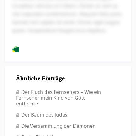
Curabitur ultrices orci libero. Donec ac sem ac
nisi vulputate condimentum. Aliquam felis justo,
laoreet non sapien sit amet. Donec eget augue
quam. Suspendisse feugiat eros dapibus.
Ähnliche Einträge
Der Fluch des Fernsehers – Wie ein
Fernseher mein Kind von Gott
entfernte
Der Baum des Judas
Die Versammlung der Dämonen