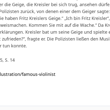
er die Geige, die Kreisler bei sich trug, ansehen dür
olizisten zurück, von denen einer dem Geiger sagte: „
Sie haben Fritz Kreislers Geige.“ „Ich bin Fritz Kreisler
 weismachen. Kommen Sie mit auf die Wache.“ Da Krei
Erklärungen. Kreisler bat um seine Geige und spielte e
t zufrieden?“, fragte er. Die Polizisten ließen den Mus
er tun konnte.
5, S. 14
llustration/famous-violinist