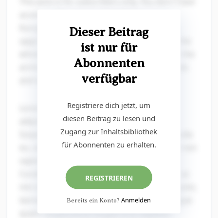
This post is for subscribers only. You don't have
access to this post on Christliche
Kurzgeschichten at the moment, but if you
Dieser Beitrag
upgrade your account you'll be able to see the
ist nur für
whole thing, as well as all the other posts in the
Abonnenten
archive! Subscribing only takes a few seconds
verfügbar
and will give you immediate access.
Registriere dich jetzt, um
Lorem ipsum dolor sit amet, consectetur
diesen Beitrag zu lesen und
adipiscing elit. Donec eget augue quam.
Zugang zur Inhaltsbibliothek
Suspendisse feugiat eros dapibus, auctor nulla
für Abonnenten zu erhalten.
eu, ultrices nibh. Aliquam felis justo, laoreet non
sapien sit amet, vestibulum auctor est.
Curabitur ultrices orci libero. Donec ac sem ac
REGISTRIEREN
nisi vulputate condimentum. Aliquam felis justo,
laoreet non sapien sit amet. Donec eget augue
Anmelden
Bereits ein Konto?
quam. Suspendisse feugiat eros dapibus.